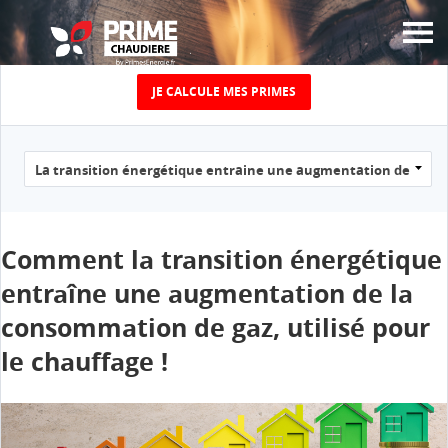
JE CALCULE MES PRIMES
JUSQU’À 5000€ DE
PRIME
ÉNERGIE CHAUFFAGE
POUR LE
Comment la transition énergétique
entraîne une augmentation de la
REMPLACEMENT DE
consommation de gaz, utilisé pour
VOTRE VIEILLE
le chauffage !
CHAUDIÈRE !
Calculez le montant de votre prime chaudière