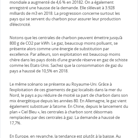
mondiale a augmenté de 4,6 % en 20182. On a également
enregistré une hausse de la demande. Elle s’élevait à 3.928
milliards de m3 en 2018. La progression concerne surtout les
pays qui se servent du charbon pour assurer leur production
d’électricité.
Notons que les centrales de charbon peuvent émettre jusqu’à
800 g de CO2 par kWh. Le gaz, beaucoup moins polluant, se
présente alors comme une énergie de substitution par
excellence. Par ailleurs, son exploitation est beaucoup moins
chère dans les pays dotés d’une grande réserve en gaz de schiste
comme les Etats-Unis. Sachez que la consommation de gaz du
pays a haussé de 10,5% en 2018.
Le même scénario se présente au Royaume-Uni. Grâce à
l’exploitation de ces gisements de gaz localisés dans la mer du
Nord, le pays a pu réduire de moitié sa part de charbon dans son
mix énergétique depuis les années 80. En Allemagne, le gaz vient
également substituer à l’atome. En Chine, depuis le lancement du
plan « Ciel Bleu », les centrales à charbon sont désormais
remplacées par des centrales à gaz. La demande a haussé de
17,7%.
En Europe, en revanche, la tendance est plutôt à la baisse. Au