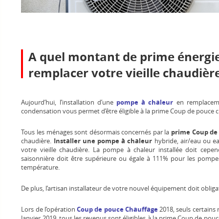
A quel montant de prime énergi
remplacer votre vieille chaudièr
Aujourd’hui, l’installation d’une
pompe à chaleur
en remplacemen
condensation vous permet d’être éligible à la prime Coup de pouce c
Tous les ménages sont désormais concernés par la
prime Coup de
chaudière.
Installer une pompe à chaleur
hybride, air/eau ou e
votre vieille chaudière. La pompe à chaleur installée doit cepen
saisonnière doit être supérieure ou égale à 111% pour les pomp
température.
De plus, l’artisan installateur de votre nouvel équipement doit oblig
Lors de l’opération
Coup de pouce Chauffage
2018, seuls certains
Janvier 2019, tous les revenus sont éligibles à la prime Coup de po