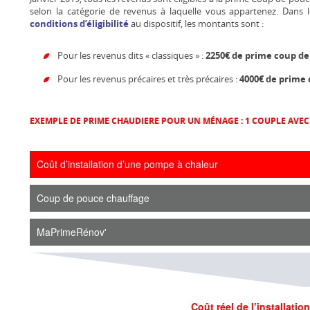
selon la catégorie de revenus à laquelle vous appartenez. Dans l
conditions d’éligibilité
au dispositif, les montants sont :
Pour les revenus dits « classiques » :
2250€ de prime coup d
Pour les revenus précaires et très précaires :
4000€ de prime
EXEMPLE DE PRIME CHAUDIERE POUR UN MÉNAGE : 1 COUPLE AVEC 
Coût d’installation d’une pompe à chaleur
Coup de pouce chauffage
MaPrimeRénov'
Coût réel de l’installati