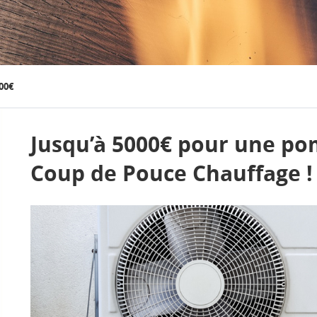
00€
Jusqu’à 5000€ pour une po
Coup de Pouce Chauffage !
0€ DE PRIME ÉNERG
MPLACEMENT DE VO
CHAUDIÈRE !
Calculez le montant de votre prime chaudièr