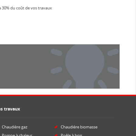
u’à 30% du coût de vos travaux
es travaux
Chaudière gaz
Chaudière biomasse
Pompe à chaleur
Poêle à bois