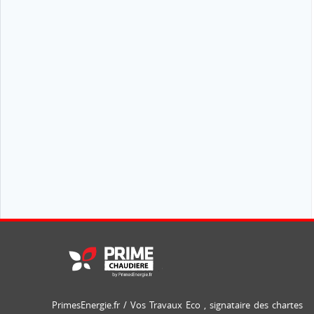
PrimesEnergie.fr / Vos Travaux Eco , signataire des chartes