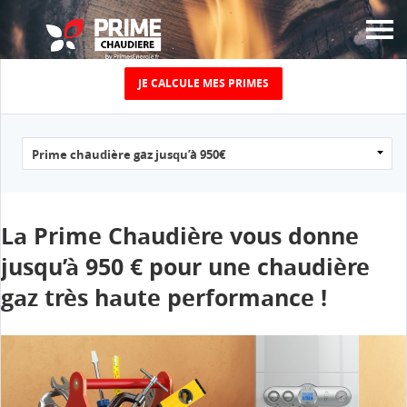
JE CALCULE MES PRIMES
JUSQU’À 5000€ DE
PRIME
ÉNERGIE CHAUFFAGE
POUR LE
La Prime Chaudière vous donne
jusqu’à 950 € pour une chaudière
REMPLACEMENT DE
gaz très haute performance !
VOTRE VIEILLE
CHAUDIÈRE !
Calculez le montant de votre prime chaudière