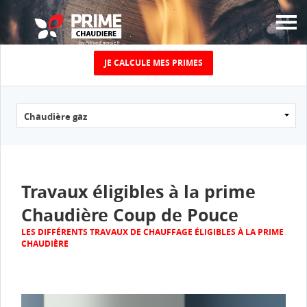
JE CALCULE MES PRIMES
JUSQU’À 5000€ DE
PRIME
ÉNERGIE CHAUFFAGE
POUR LE
Travaux éligibles à la prime
REMPLACEMENT DE
Chaudière Coup de Pouce
VOTRE VIEILLE
LES DIFFÉRENTS TRAVAUX DE CHAUFFAGE ÉLIGIBLES À LA PRIME
CHAUDIÈRE
CHAUDIÈRE !
Calculez le montant de votre prime chaudière