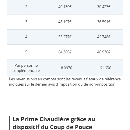
2
40 130€
30 427€
3
48 197€
36 591€
4
56 277€
42 748€
5
64 380€
48 930€
Par personne
+ 8 097€
+ 6 165€
supplémentaire
Les revenus pris en compte sont les revenus fiscaux de référence
indiqués sur le dernier avis d’imposition ou de non-imposition.
La Prime Chaudière grâce au
dispositif du Coup de Pouce