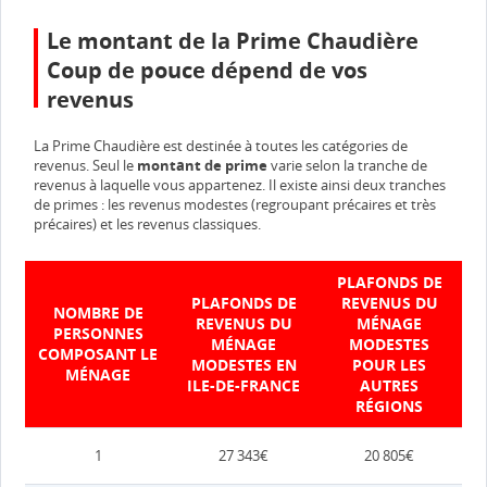
Le montant de la Prime Chaudière
Coup de pouce dépend de vos
revenus
La Prime Chaudière est destinée à toutes les catégories de
revenus. Seul le
montant de prime
varie selon la tranche de
revenus à laquelle vous appartenez. Il existe ainsi deux tranches
de primes : les revenus modestes (regroupant précaires et très
précaires) et les revenus classiques.
PLAFONDS DE
PLAFONDS DE
REVENUS DU
NOMBRE DE
REVENUS DU
MÉNAGE
PERSONNES
MÉNAGE
MODESTES
COMPOSANT LE
MODESTES EN
POUR LES
MÉNAGE
ILE-DE-FRANCE
AUTRES
RÉGIONS
1
27 343€
20 805€