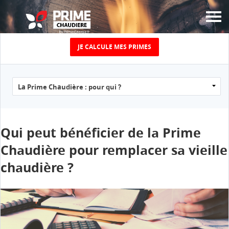
JE CALCULE MES PRIMES
JUSQU’À 5000€ DE
PRIME
ÉNERGIE CHAUFFAGE
POUR LE
Qui peut bénéficier de la Prime
Chaudière pour remplacer sa vieille
REMPLACEMENT DE
chaudière ?
VOTRE VIEILLE
CHAUDIÈRE !
Calculez le montant de votre prime chaudière