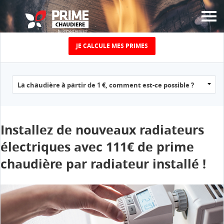
JE CALCULE MES PRIMES
JUSQU’À 5000€ DE
PRIME
ÉNERGIE CHAUFFAGE
POUR LE
Installez de nouveaux radiateurs
électriques avec 111€ de prime
REMPLACEMENT DE
chaudière par radiateur installé !
VOTRE VIEILLE
CHAUDIÈRE !
Calculez le montant de votre prime chaudière